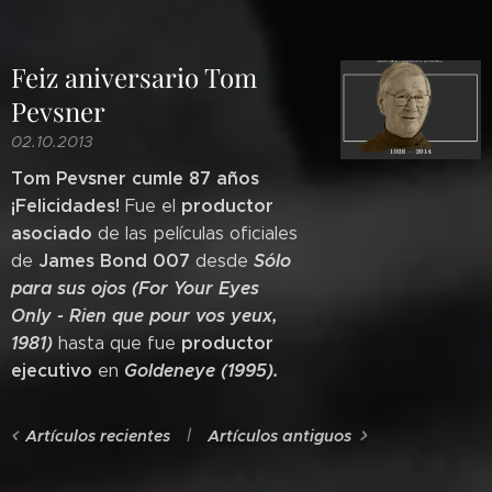
Feiz aniversario Tom
Pevsner
02.10.2013
Tom Pevsner cumle 87 años
¡Felicidades!
productor
Fue el
asociado
de las películas oficiales
James Bond 007
Sólo
de
desde
para sus ojos (For Your Eyes
Only -
Rien que pour vos yeux,
1981)
productor
hasta que fue
ejecutivo
Goldeneye (1995).
en
Artículos recientes
Artículos antiguos