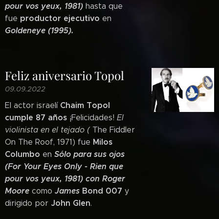
pour vos yeux, 1981)
hasta que
productor ejecutivo
fue
en
Goldeneye (1995).
Feliz aniversario Topol
09.09.2022
Chaim Topol
El actor israelí
cumple 87 años
¡Felicidades!
El
violinista en el tejado (
The Fiddler
Milos
On The Roof, 1971) fue
Columbo
Sólo para sus ojos
en
(For Your Eyes Only - Rien que
pour vos yeux, 1981) con Roger
Moore
James
Bond 007
como
y
John Glen
dirigido por
.