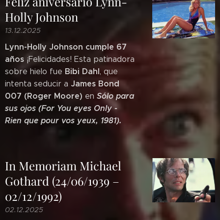
Feliz aniversario Lynn-
Holly Johnson
13.12.2025
Lynn-Holly Johnson cumple 67
años
¡Felicidades! Esta patinadora
Bibi Dahl
sobre hielo fue
, que
James Bond
intenta seducir a
007 (Roger Moore)
Sólo para
en
sus ojos (For You eyes Only -
Rien que pour vos yeux, 1981)
.
In Memoriam Michael
Gothard (24/06/1939 –
02/12/1992)
02.12.2025