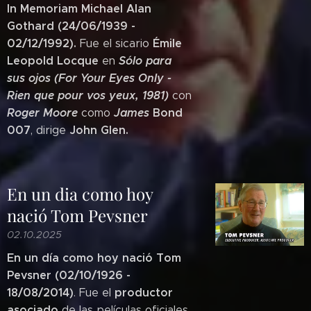
In Memoriam Michael Alan
Gothard (24/06/1939 -
02/12/1992).
Émile
Fue el sicario
Leopold Locque
Sólo para
en
sus ojos (For Your Eyes Only -
Rien que pour vos yeux, 1981)
con
Roger Moore
James
Bond
como
007
John Glen.
, dirige
En un dia como hoy
nació Tom Pevsner
02.10.2025
En un día como hoy nació Tom
Pevsner (02/10/1926 -
18/08/2014)
productor
. Fue el
asociado
de las películas oficiales