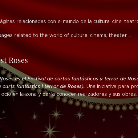
áginas relacionadas con el mundo de la cultura, cine, teatro
pages related to the world of culture, cinema, theater ...
st Roses
oses es el Festival de cortos fantásticos y terror de Ros
e curts fantàstics i terror de Roses).
Una iniciativa para pr
l ocio en la zona y dar a conocer realizadores y sus obras.