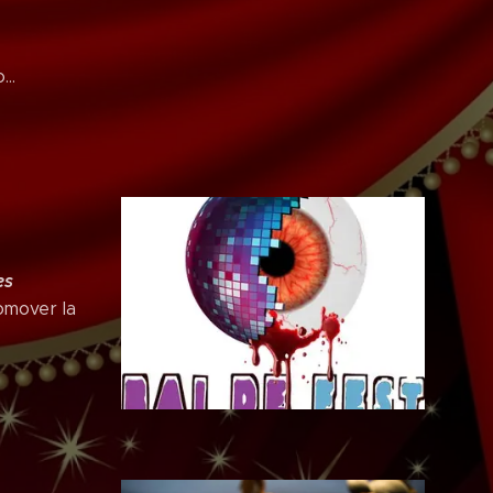
...
es
omover la