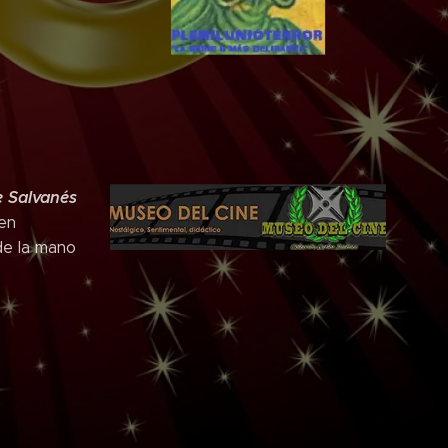
e Salvanés
en
e la mano