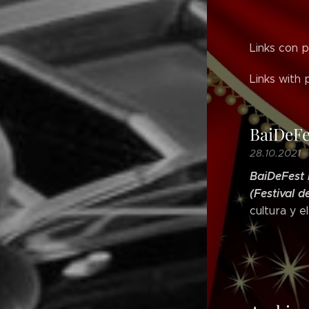
Links con p
Links with 
BaiDeFe
28.10.2021
BaiDeFest R
(Festival d
cultura y e