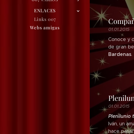
ENLACES
Links 007
Compañi
Webs amigas
01.01.2015
Conoce y d
de gran bel
Bardenas
.
Plenilun
01.01.2015
Plenilunio 
Iván, un am
hace pasar