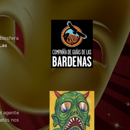
 biosfera
Las
l agente
ratos nos