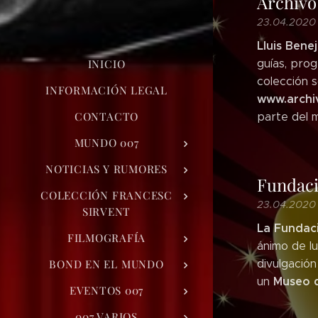
Archivo
23.04.2020
Lluis Bene
INICIO
guías, pro
colección 
INFORMACIÓN LEGAL
www.archi
CONTACTO
parte del m
MUNDO 007
NOTICIAS Y RUMORES
Fundaci
COLECCIÓN FRANCESC
23.04.2020
SIRVENT
La Fundaci
FILMOGRAFÍA
ánimo de lu
BOND EN EL MUNDO
divulgación
Museo d
un
EVENTOS 007
007 VARIOS