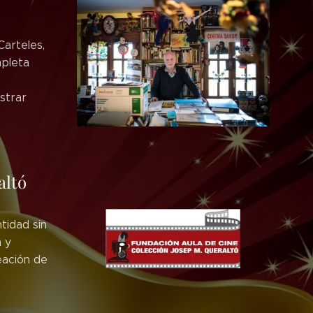
Carteles,
mpleta
strar
altó
tidad sin
n y
eación de