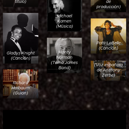
de
título)
producción)
Michael
Kamen
(Música)
Patti LaBelle
(Canción)
Monty
Gladys Knight
Norman
(Canción)
Camilo García
(Tema James
(Voz española
Bond)
de Anthony
Zerbe)
Richard
Maibaum
(Guión)