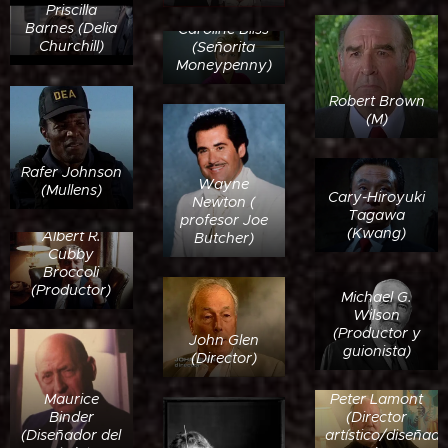
Priscilla
Barnes (Delia
Caroline Bliss
Churchill)
(Señorita
Moneypenny)
Robert Brown
(M)
Rafer Johnson
Wayne
(Mullens)
Cary-Hiroyuki
Newton (
Tagawa
profesor Joe
(Kwang)
Albert R.
Butcher)
Cubby
Broccoli
(Productor)
Michael G.
Wilson
(Productor y
John Glen
guionista)
(Director)
Peter Lamont
Maurice
(Director
Binder
artístico/diseñad
(Diseñador del