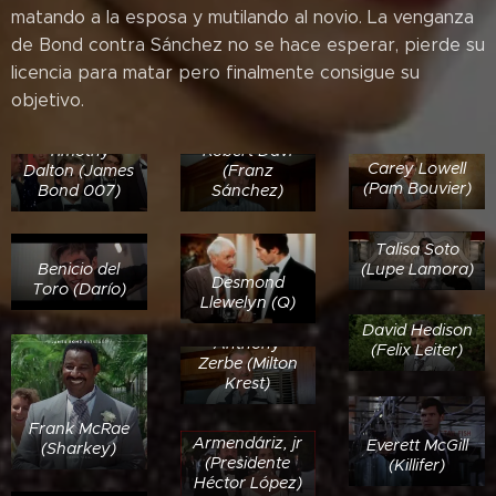
matando a la esposa y mutilando al novio. La venganza
de Bond contra Sánchez no se hace esperar, pierde su
licencia para matar pero finalmente consigue su
objetivo.
Timothy
Robert Davi
Carey Lowell
Dalton (James
(Franz
(Pam Bouvier)
Bond 007)
Sánchez)
Talisa Soto
(Lupe Lamora)
Benicio del
Desmond
Toro (Darío)
Llewelyn (Q)
David Hedison
Anthony
(Felix Leiter)
Zerbe (Milton
Krest)
Pedro
Frank McRae
Armendáriz, jr
Everett McGill
(Sharkey)
(Presidente
(Killifer)
Héctor López)