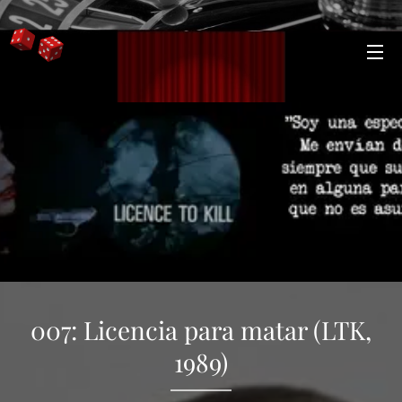
007: Licencia para matar (LTK,
1989)