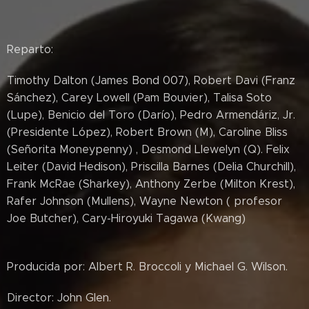
Reparto:
Timothy Dalton (James Bond 007), Robert Davi (Franz
Sánchez), Carey Lowell (Pam Bouvier), Talisa Soto
(Lupe), Benicio del Toro (Darío), Pedro Armendáriz, Jr.
(Presidente López), Robert Brown (M), Caroline Bliss
(Señorita Moneypenny) , Desmond Llewelyn (Q). Felix
Leiter (David Hedison), Priscilla Barnes (Delia Churchill),
Frank McRae (Sharkey), Anthony Zerbe (Milton Krest),
Rafer Johnson (Mullens), Wayne Newton ( profesor
Joe Butcher), Cary-Hiroyuki Tagawa (Kwang)
Producida por: Albert R. Broccoli y Michael G. Wilson.
Director: John Glen.