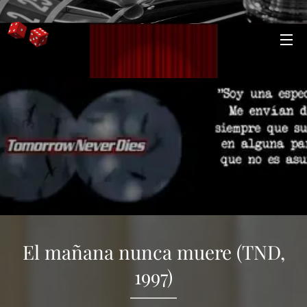
El mañana nunca muere (TND,
1997)