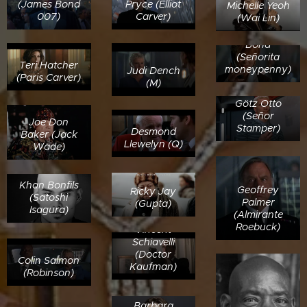
(James Bond
Pryce (Elliot
Michelle Yeoh
007)
Carver)
(Wai Lin)
Samantha
Bond
(Señorita
Teri Hatcher
moneypenny)
Judi Dench
(Paris Carver)
(M)
Götz Otto
(Señor
Joe Don
Stamper)
Desmond
Baker (Jack
Llewelyn (Q)
Wade)
Khan Bonfils
Geoffrey
Ricky Jay
(Satoshi
Palmer
(Gupta)
Isagura)
(Almirante
Roebuck)
Vincent
Schiavelli
(Doctor
Colin Salmon
Kaufman)
(Robinson)
Barbara