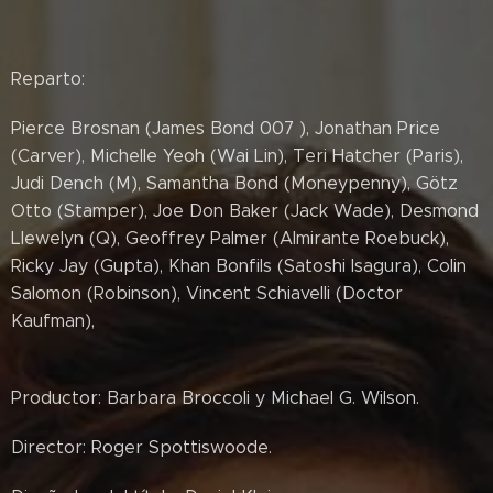
Reparto:
Pierce Brosnan (James Bond 007 ), Jonathan Price
(Carver), Michelle Yeoh (Wai Lin), Teri Hatcher (Paris),
Judi Dench (M), Samantha Bond (Moneypenny), Götz
Otto (Stamper), Joe Don Baker (Jack Wade), Desmond
Llewelyn (Q), Geoffrey Palmer (Almirante Roebuck),
Ricky Jay (Gupta), Khan Bonfils (Satoshi Isagura), Colin
Salomon (Robinson), Vincent Schiavelli (Doctor
Kaufman),
Productor: Barbara Broccoli y Michael G. Wilson.
Director: Roger Spottiswoode.