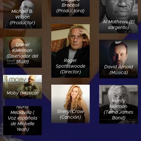
Broccoli
(Productora)
Michael G.
Wilson
Al Mathews (El
(Productor)
sargento)
Daniel
Kleinman
(Diseñador del
Roger
título)
Spottiswoode
David Arnold
(Director)
(Música)
Moby (Música)
Monty
Norman
Nuria
Sheryl Crow
(Tema James
Mediavilla (
(Canción)
Bond)
Voz española
de Michelle
Yeoh)