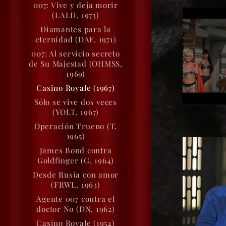
007: Vive y deja morir
(LALD, 1973)
Diamantes para la
eternidad (DAF, 1971)
007: Al servicio secreto
de Su Majestad (OHMSS,
1969)
Casino Royale (1967)
Sólo se vive dos veces
(YOLT, 1967)
Operación Trueno (T,
1965)
James Bond contra
Goldfinger (G, 1964)
Desde Rusia con amor
(FRWL, 1963)
Agente 007 contra el
doctor No (DN, 1962)
Casino Royale (1954)