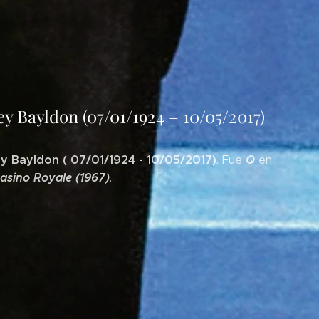
 Bayldon (07/01/1924 – 10/05/2017)
y Bayldon ( 07/01/1924 - 10/05/2017)
Q
. Fue
en
asino Royale (1967)
.