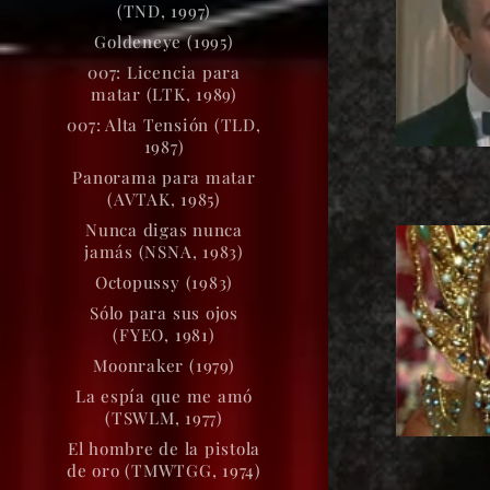
(TND, 1997)
Goldeneye (1995)
007: Licencia para
matar (LTK, 1989)
007: Alta Tensión (TLD,
1987)
Panorama para matar
(AVTAK, 1985)
Nunca digas nunca
jamás (NSNA, 1983)
Octopussy (1983)
Sólo para sus ojos
(FYEO, 1981)
Moonraker (1979)
La espía que me amó
(TSWLM, 1977)
El hombre de la pistola
de oro (TMWTGG, 1974)