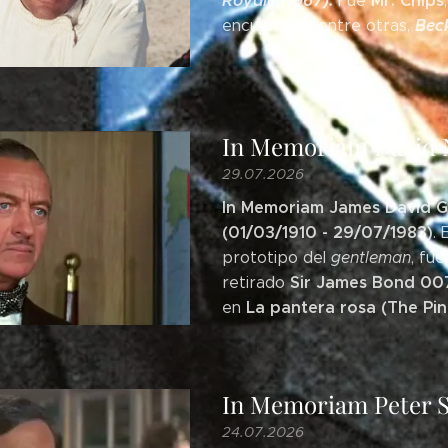
Royale (1967).
Mr. Chips
Fue
Beck
encuentran, entre otras,
In Memoriam David Ni
29.07.2026
In Memoriam James David G
(01/03/1910 - 29/07/1983)
.
prototipo del
gentleman
, fu
Sir James Bond 00
retirado
La pantera rosa (The Pink
en
In Memoriam Peter Se
24.07.2026