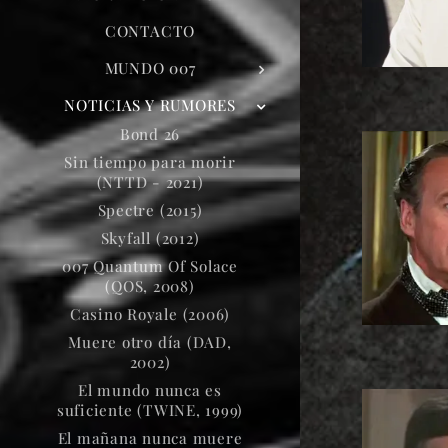
CONTACTO
MUNDO 007
NOTICIAS Y RUMORES
Bond 26
Sin tiempo para morir
(NTTD - 2021)
Spectre (2015)
Skyfall (2012)
007 Quantum Of Solace
(QOS, 2008)
Casino Royale (2006)
Muere otro día (DAD,
2002)
El mundo nunca es
suficiente (TWINE, 1999)
El mañana nunca muere