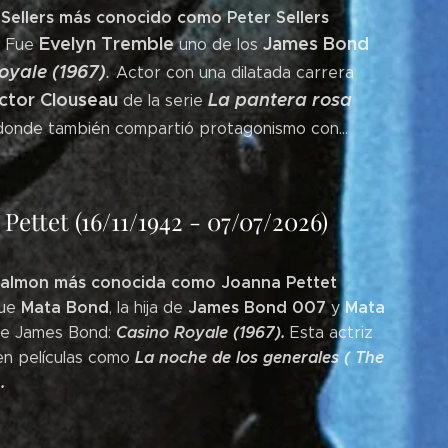
 Sellers más conocido como
Peter Sellers
Evelyn Tremble
James Bond
. Fue
uno de los
oyale (1967)
.
Actor con una dilatada carrera
ctor Clouseau
La pantera rosa
de la serie
onde también compartió protagonismo con...
ettet (16/11/1942 - 07/07/2026)
Salmon más conocida como Joanna Pettet
Mata Bond
James Bond 007
Mata
ue
, la hija de
y
Casino Royale (1967).
l de James Bond:
Esta actriz
La noche de los generales ( The
en películas como
.