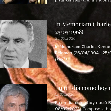
(Frankenstein and the Monst
In Memoriam Charles
25/05/1968)
25.05.2026
In Memoriam Charles Kenne
Feldman (26/04/1904 - 25/
(1967).
En un día como hoy 
12.05.2026
En un día como hoy nació B
08/02/2023)
Compuso la ban