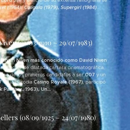
Lord Jim
,
y dentro de su extensa filmografía se
et (1964), Calígula (1979), Supergirl (1984)
.
..
ven (01/03/1910 – 29/07/1983)
raham Niven más conocido como David Niven
 Este actor de dilatada carrera cinematográfica,
007
e uno de los primeros candidatos a ser
y un
7
Casino Royale (1967)
en la parodia
, participó
 Panther, 1963), Un...
llers (08/09/1925 – 24/07/1980)