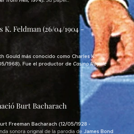
er from Hell, 1974).
S
u papel...
 K. Feldman (26/04/1904 -
th Gould más conocido como Charles K.
05/1968). Fue el productor de
Casino Royale
nació Burt Bacharach
urt Freeman Bacharach (12/05/1928 -
James Bond
da sonora original de la parodia de