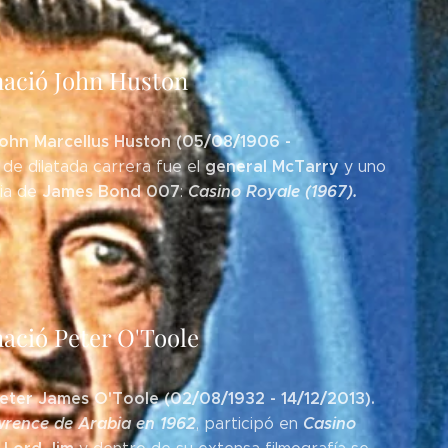
nació John Huston
ohn Marcellus Huston (05/08/1906 -
general McTarry
r de dilatada carrera fue el
y uno
James Bond 007
Casino Royale (1967).
dia de
:
ació Peter O'Toole
eter James O'Toole (02/08/1932 - 14/12/2013).
rence de Arabia en 1962
Casino
, participó en