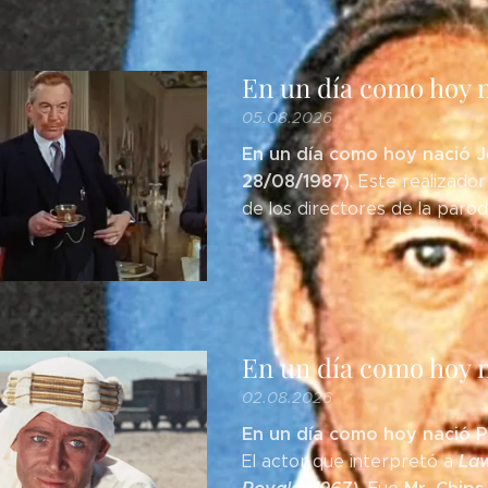
En un día como hoy 
05.08.2026
En un día como hoy nació J
28/08/1987)
. Este realizado
de los directores de la paro
En un día como hoy n
02.08.2026
En un día como hoy nació P
Law
El actor que interpretó a