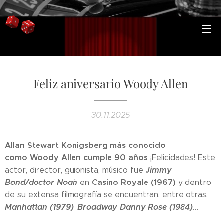
Feliz aniversario Woody Allen
30.11.2025
Allan Stewart Konigsberg más conocido
como
Woody Allen cumple 90 años
¡Felicidades! Este
Jimmy
actor, director, guionista, músico fue
Bond/doctor Noah
Casino Royale (1967)
en
y
dentro
de su extensa filmografía se encuentran, entre otras,
Manhattan (1979)
Broadway Danny Rose (1984)
,
...