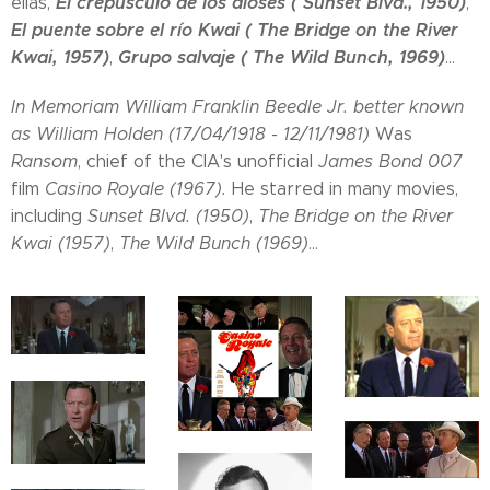
El crepúsculo de los dioses ( Sunset Blvd., 1950)
ellas,
,
El puente sobre el río Kwai ( The Bridge on the River
Kwai, 1957)
Grupo salvaje ( The Wild Bunch, 1969)
,
...
In Memoriam William Franklin Beedle Jr. better known
as William Holden (17/04/1918 - 12/11/1981)
Was
Ransom
, chief of the CIA's unofficial
James Bond 007
film
Casino Royale (1967).
He starred in many movies,
including
Sunset Blvd. (1950)
,
The Bridge on the River
Kwai (1957)
,
The Wild Bunch (1969)
...