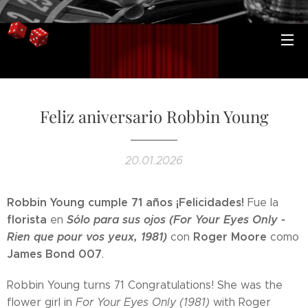
Feliz aniversario Robbin Young
20.01.2026
Robbin Young cumple 71 años ¡Felicidades!
Fue la
florista
Sólo para sus ojos (For Your Eyes Only -
en
Rien que pour vos yeux, 1981)
Roger Moore
con
como
James Bond 007
.
Robbin Young turns 71 Congratulations! She was the
flower girl in
For Your Eyes Only (1981)
with Roger