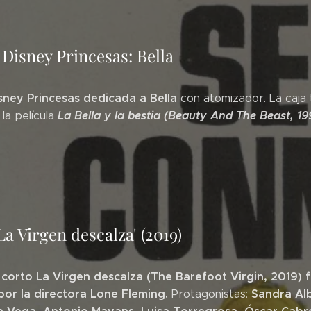
 Disney Princesas: Bella
sney Princesas dedicada a Bella
con atomizador. La caja 
La Bella y la bestia (Beauty And The Beast, 199
la película
La Virgen descalza' (2019)
 corto La Virgen descalza (The Barefoot Virgin, 2019) 
or la directora Lone Fleming.
Sandra Alb
Protagonistas: