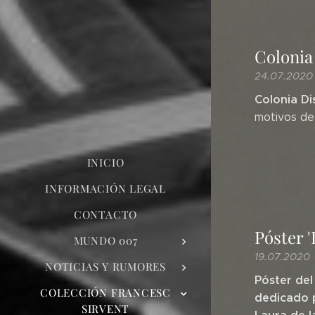
Colonia
24.07.2020
Colonia Di
motivos de 
INICIO
INFORMACIÓN LEGAL
CONTACTO
Póster '
MUNDO 007
19.07.2020
NOTICIAS Y RUMORES
Póster del
COLECCIÓN FRANCESC
dedicado p
SIRVENT