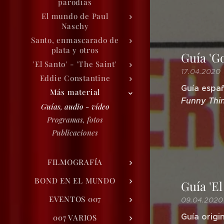
parodias
El mundo de Paul
Naschy
Santo, enmascarado de
plata y otros
Guía 'Go
'El Santo' - 'The Saint'
17.04.2020
Eddie Constantine
Guía españ
Más material
Funny Thin
Guías, audio - vídeo
Programas, fotos
Publicaciones
FILMOGRAFÍA
BOND EN EL MUNDO
Guía 'El
EVENTOS 007
09.04.2020
Guía origi
007 VARIOS