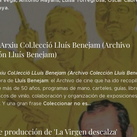
a Vega, Antonio Mayans, Luisa Torregrosa, Óscar Cabr
oya.
 Arxiu Col.lecció Lluís Benejam (Archivo
ón Lluís Benejam)
xiu Col.lecció LLuís Benejam (Archivo Colección Lluís Be
Lluís Benejam
bra de
: el Archivo de cine que ha ido recopi
 más de 50 años, programas de mano, carteles, guías, libr
scos de vinilo, colaboración y organización de exposiciones,
Coleccionar no es...
.. Y una gran frase
e producción de 'La Virgen descalza'