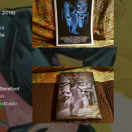
, 2019)
sa
la
 Barefoot
io
dedicado