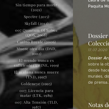
Laura de l
Sin tiempo para morir
Paquita M
(2021)
Spectre (2015)
Skyfall (2012)
007 Quantum Of Solace
Dossier
(QOS, 2008)
Colecci
Casino Royale (2006)
Muere otro día (DAD,
17.07.2020
2002)
Dossier Ar
El mundo nunca es
sobre la o
suficiente (TWINE, 1999)
desde hace
El mañana nunca muere
murales, di
(TND, 1997)
de prensa.
Goldeneye (1995)
007: Licencia para
matar (LTK, 1989)
007: Alta Tensión (TLD,
Notas d
1987)