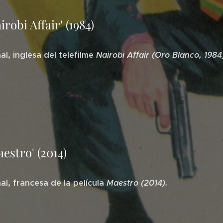
irobi Affair' (1984)
al, inglesa del telefilme
Nairobi Affair (Oro Blanco, 1984
estro' (2014)
nal, francesa de la película
Maestro (2014).