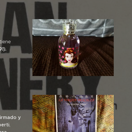
tiene
1).
firmado y
erti
,