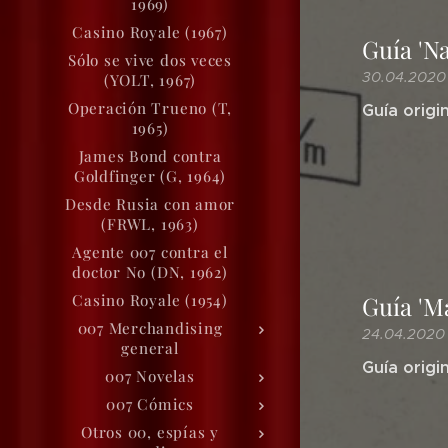
1969)
Casino Royale (1967)
Guía 'Na
Sólo se vive dos veces
30.04.2020
(YOLT, 1967)
Operación Trueno (T,
Guía origin
1965)
James Bond contra
Goldfinger (G, 1964)
Desde Rusia con amor
(FRWL, 1963)
Agente 007 contra el
doctor No (DN, 1962)
Casino Royale (1954)
Guía 'Ma
007 Merchandising
24.04.2020
general
Guía origi
007 Novelas
007 Cómics
Otros 00, espías y