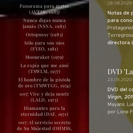
28.06.2020
Panorama para matar
(AVTAK, 1985)
Notas de p
Nunca digas nunca
para conoc
jamás (NSNA, 1983)
Protagonis
Octopussy (1983)
Torregrosa
directora 
Sólo para sus ojos
(FYEO, 1981)
Moonraker (1979)
La espía que me amó
DVD 'La
(TSWLM, 1977)
El hombre de la pistola
23.05.2020
de oro (TMWTGG, 1974)
DVD del co
007: Vive y deja morir
Virgin, 201
(LALD, 1973)
Mayans, Lu
Diamantes para la
por Lone F
eternidad (DAF, 1971)
007: Al servicio secreto
de Su Majestad (OHMSS,