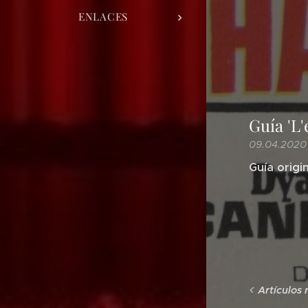
ENLACES
Guía 'L'
09.04.2020
Guía origi
Artículos 