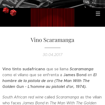
Vino Scaramanga
30.04.2017
Vino tinto sudafricano
Scaramanga
que se llama
James Bond
El
como el villano que se enfrenta a
en
hombre de la pistola de oro (The Man With The
Golden Gun - L'homme au pistolet d'or, 1974).
South African red wine
called
Scaramanga
as the villain
who faces
James Bond
in
The Man With The Golden