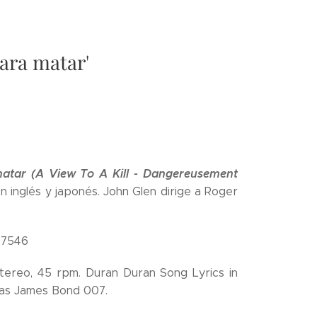
ara matar'
tar (A View To A Kill - Dangereusement
n inglés y japonés. John Glen dirige a Roger
17546
Stereo, 45 rpm. Duran Duran Song Lyrics in
l as James Bond 007.