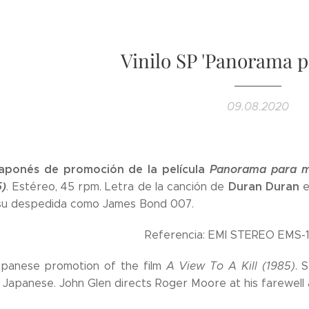
Vinilo SP 'Panorama p
09.08.2020
 japonés de promoción de la película
Panorama para ma
5)
Duran Duran
. Estéreo, 45 rpm. Letra de la canción de
e
su despedida como James Bond 007.
Referencia: EMI STEREO EMS-
apanese promotion of the film
A View To A Kill (1985)
. 
d Japanese. John Glen directs Roger Moore at his farewel