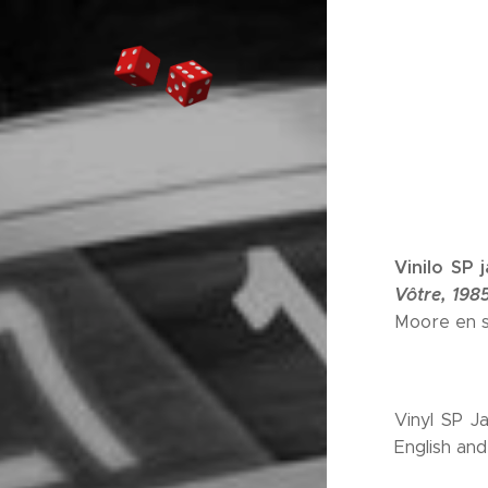
Vinilo SP
Vôtre, 198
Moore en 
Vinyl SP J
English an