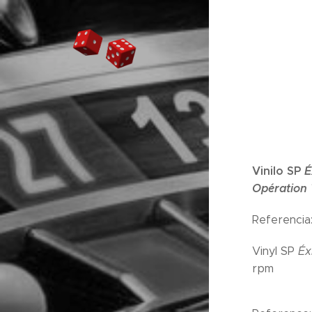
Vinilo SP
É
Opération 
Referencia:
Vinyl SP
Éx
rpm