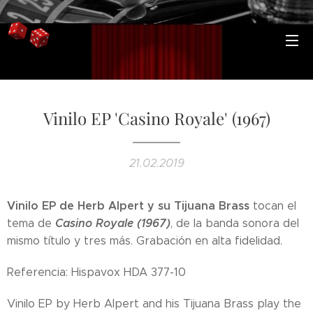
Vinilo EP 'Casino Royale' (1967)
21.02.2019
Vinilo EP de Herb Alpert y su Tijuana Brass
tocan el
Casino Royale (1967)
tema de
, de la banda sonora del
mismo título y tres más. Grabación en alta fidelidad.
Referencia: Hispavox HDA 377-10
Vinilo EP by Herb Alpert and his Tijuana Brass play the