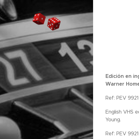
Edición en in
Warner Home
Ref: PEV 992
English VHS e
Young.
Ref: PEV 992