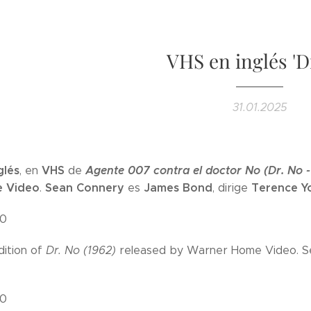
VHS en inglés 'Dr
31.01.2025
glés
VHS
Agente 007 contra el doctor No (Dr. No 
, en
de
 Video
Sean Connery
James Bond
Terence Y
.
es
, dirige
10
dition of
Dr. No (1962)
released by Warner Home Video. S
10