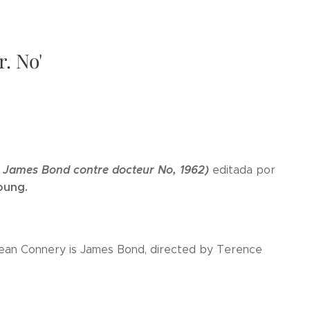
. No'
- James Bond contre docteur No, 1962)
editada por
oung.
ean Connery is James Bond, directed by Terence