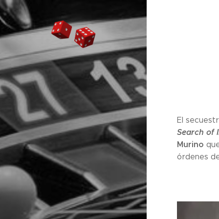
El secuestr
Search of I
Murino
que
órdenes d