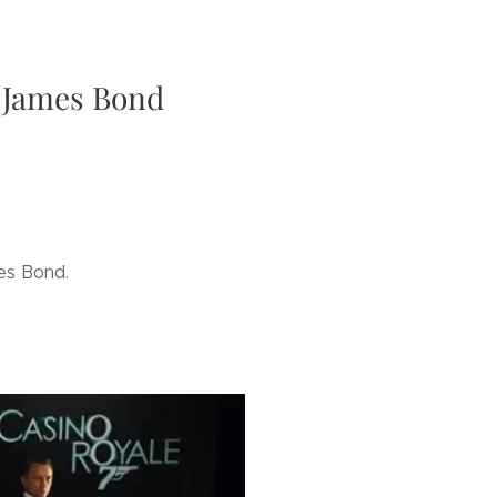
e James Bond
es Bond.