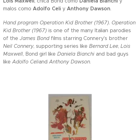
Lois Maxwell
Daniela Bianchi
, chica Bond como
y
Adolfo Celi
Anthony Dawson
malos como
y
.
Hand program Operation Kid Brother (1967)
.
Operation
Kid Brother (1967)
is one of the many Italian parodies
of the
James Bond
films starring Connery's brother
Neil Connery
, supporting series like
Bernard Lee
,
Lois
Maxwell
, Bond girl like
Daniela Bianchi
and bad guys
like
Adolfo Celi
and
Anthony Dawson
.