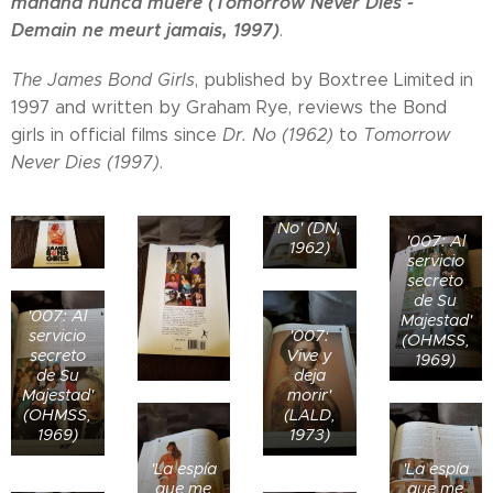
mañana nunca muere (Tomorrow Never Dies
-
Demain ne meurt jamais, 1997)
.
The James Bond Girls
, published by Boxtree Limited in
1997 and written by Graham Rye, reviews the Bond
girls in official films since
Dr. No (1962)
to
Tomorrow
'Agente
Never Dies (1997)
.
007
contra el
doctor
No' (DN,
'007: Al
1962)
servicio
secreto
de Su
'007: Al
Majestad'
servicio
'007:
(OHMSS,
secreto
Vive y
1969)
de Su
deja
Majestad'
morir'
(OHMSS,
(LALD,
1969)
1973)
'La espía
'La espía
que me
que me