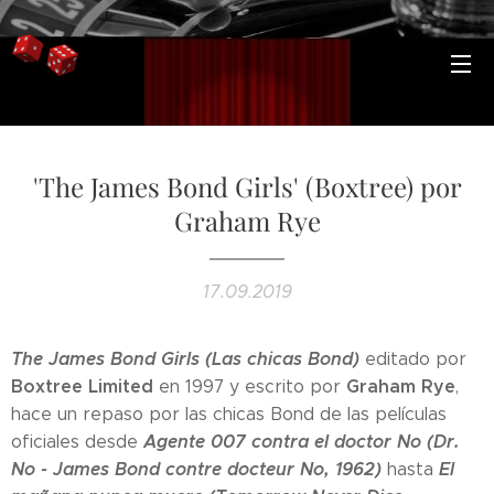
'The James Bond Girls' (Boxtree) por
Graham Rye
17.09.2019
The James Bond Girls (Las chicas Bond)
editado por
Boxtree Limited
Graham Rye
en 1997 y escrito por
,
hace un repaso por las chicas Bond de las películas
Agente 007 contra el doctor No (Dr.
oficiales desde
No - James Bond contre docteur No, 1962)
El
hasta