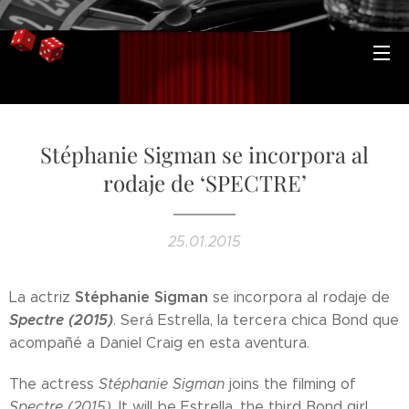
Stéphanie Sigman se incorpora al
rodaje de ‘SPECTRE’
25.01.2015
Stéphanie Sigman
La actriz
se incorpora al rodaje de
Spectre (2015)
. Será Estrella, la tercera chica Bond que
acompañé a Daniel Craig en esta aventura.
The actress
Stéphanie Sigman
joins the filming of
Spectre (2015)
. It will be Estrella, the third Bond girl