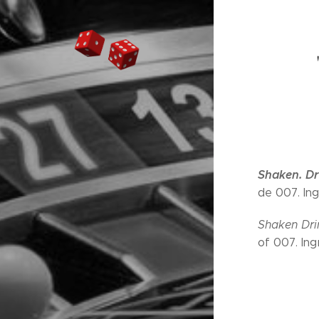
Shaken. Dr
de 007. In
Shaken Dri
of 007. Ing