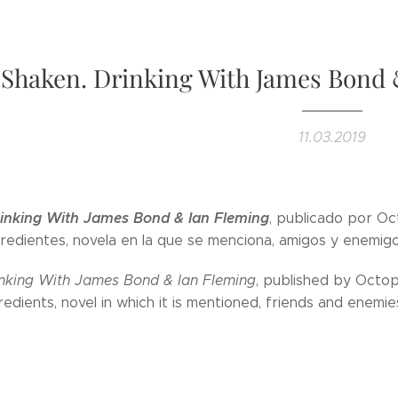
'Shaken. Drinking With James Bond 
11.03.2019
inking With James Bond & Ian Fleming
, publicado por Oct
gredientes, novela en la que se menciona, amigos y enemig
nking With James Bond & Ian Fleming
, published by Octopu
redients, novel in which it is mentioned, friends and enem