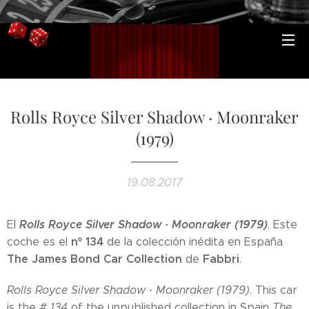
Rolls Royce Silver Shadow · Moonraker
(1979)
19.08.2017
Rolls Royce Silver Shadow · Moonraker (1979)
El
. Este
nº 134
coche es el
de la colección inédita en España
The James Bond Car Collection
Fabbri
de
.
Rolls Royce Silver Shadow · Moonraker (1979)
. This car
is the
# 134
of the unpublished collection in Spain
The