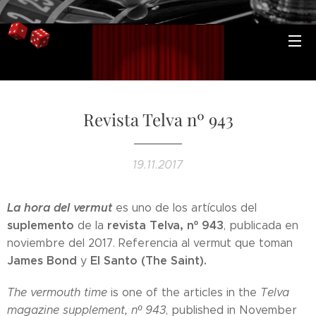
Revista Telva nº 943
19.11.2017
La hora del vermut
es uno de los artículos del
suplemento
revista Telva, nº 943
de la
, publicada en
noviembre del 2017. Referencia al vermut que toman
James Bond
El Santo (The Saint).
y
The vermouth time
is one of the articles in the
Telva
magazine supplement, nº 943
, published in November