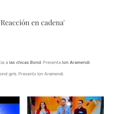
 'Reacción en cadena'
las chicas Bond
Ion Aramendi
cia a
. Presenta
.
ond girls. Presents Ion Aramendi.