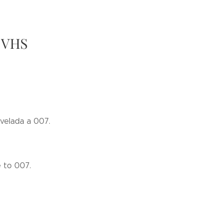
y VHS
velada a 007.
e to 007.