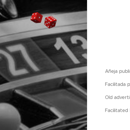
Añeja publ
Facilitada
Old adverti
Facilitate