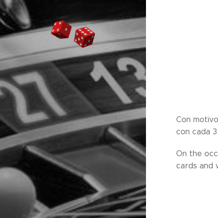
Con motivo
con cada 3
On the occ
cards and w