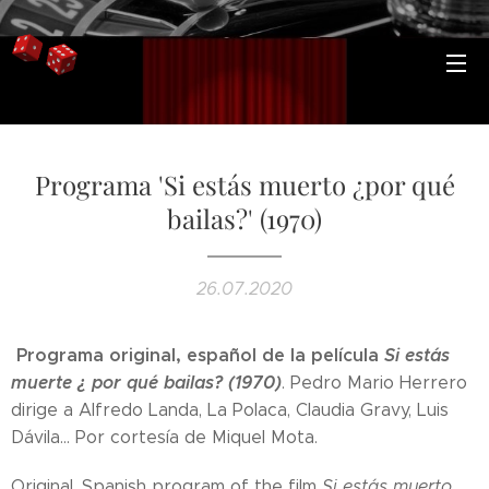
Programa 'Si estás muerto ¿por qué
bailas?' (1970)
26.07.2020
Programa original, español de la película
Si estás
muerte ¿ por qué bailas? (1970)
. Pedro Mario Herrero
dirige a Alfredo Landa, La Polaca, Claudia Gravy, Luis
Dávila... Por cortesía de Miquel Mota.
Original, Spanish program of the film
Si estás muerto