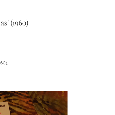
s' (1960)
960).