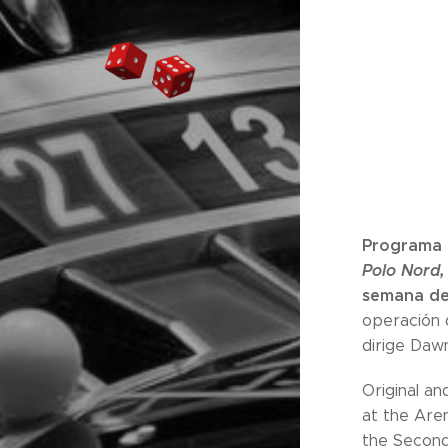
Programa d
Polo Nord,
semana del
operación d
dirige Dawn
Original a
at the Are
the Second