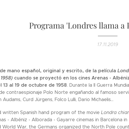
Programa 'Londres llama a P
17.11.2019
e mano español, original y escrito, de la película
Lond
 1958)
cuando se proyectó en los cines Arenas - Albéni
 13 al 19 de octubre de 1958
. Durante la II Guerra Mundi
e contraespionaje Polo Norte engañando al famoso servicio
 Audams, Curd Jürgens, Folco Lulli, Dario Michaelis...
nd written Spanish hand program of the movie
Londra chia
nas - Albéniz - Alborada - Gayarre cinemas in Barcelona in
 World War, the Germans organized the North Pole counter