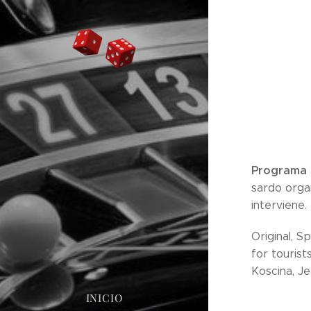
Programa o
sardo orga
interviene.
Original, S
for tourist
Koscina, Je
INICIO