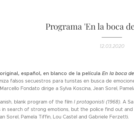
Programa 'En la boca del
12.03.2020
riginal, español, en blanco de la película
En la boca del
niza falsos secuestros para turistas en busca de emocione
 Marcello Fondato dirige a Sylva Koscina, Jean Sorel, Pamela
panish, blank program of the film
I protagonisti (1968)
. A Sa
s in search of strong emotions, but the police find out and
an Sorel, Pamela Tiffin, Lou Castel and Gabriele Ferzetti.