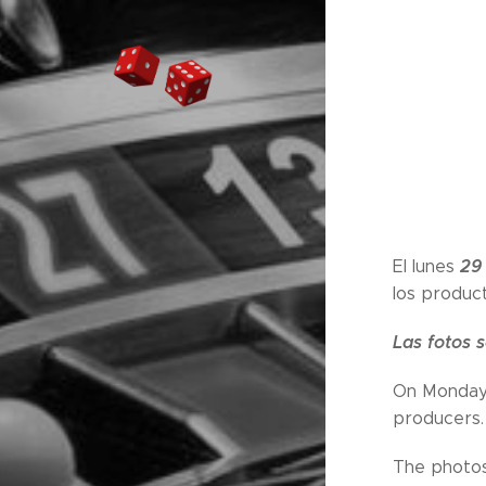
29
El lunes
los produc
Las fotos 
On Monday
producers.
The photos