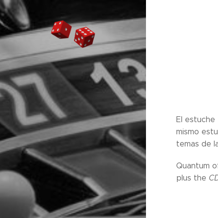
El estuche
mismo estu
temas de la
Quantum of
plus the
CD