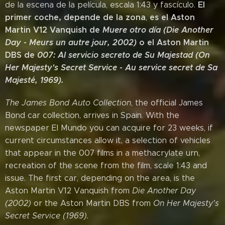
El
de la escena de la película, escala 1:43 y fascículo.
primer coche, depende de la zona
es el Aston
,
Martin V12 Vanquish de
Muere otro día (Die Another
Day - Meurs un autre jour, 2002)
o el Aston Martin
DBS de
007: Al servicio secreto de Su Majestad (On
Her Majesty's Secret Service - Au service secret de Sa
Majesté, 1969).
The James Bond Auto Collection
, the official James
Bond car collection, arrives in Spain. With the
newspaper El Mundo you can acquire for 23 weeks, if
current circumstances allow it, a selection of vehicles
that appear in the 007 films in a methacrylate urn,
recreation of the scene from the film, scale 1:43 and
issue. The first car, depending on the area, is the
Aston Martin V12 Vanquish from
Die Another Day
(2002)
or the Aston Martin DBS from
On Her Majesty's
Secret Service (1969).