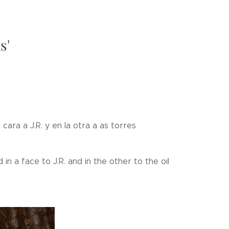
s'
cara a J.R. y en la otra a as torres
in a face to J.R. and in the other to the oil