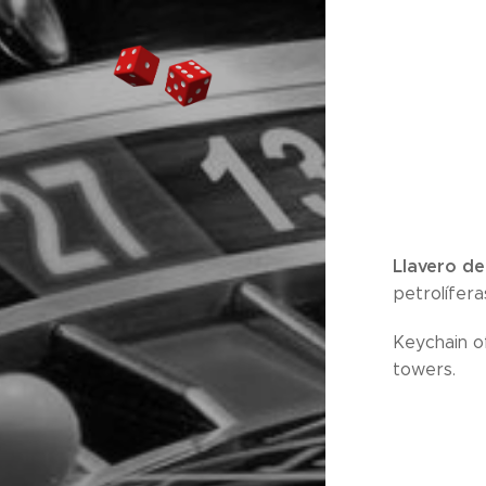
Llavero de
petrolífera
Keychain of
towers.