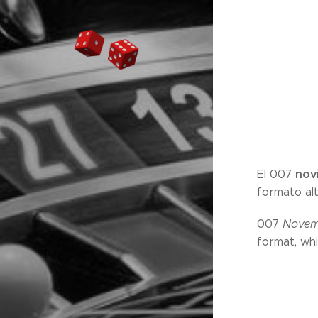
nov
El 007
formato al
007
Novem
format, wh