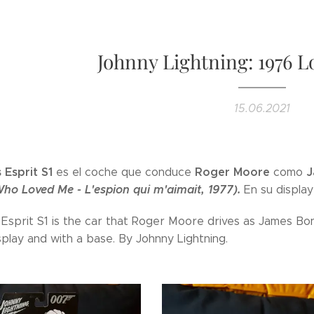
Johnny Lightning: 1976 L
15.06.2021
 Esprit S1
Roger Moore
J
es el coche que conduce
como
ho Loved Me - L'espion qui m'aimait, 1977).
En su displa
 Esprit S1 is the car that Roger Moore drives as James B
play and with a base. By Johnny Lightning.