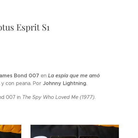
otus Esprit S1
ames Bond 007
La espía que me amó
en
Johnny Lightning
y y con peana. Por
.
ond 007 in
The Spy Who Loved Me (1977)
.