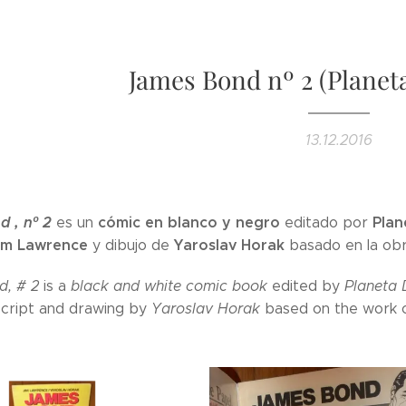
James Bond nº 2 (Planet
13.12.2016
 , nº 2
cómic en blanco y negro
Plan
es un
editado por
im Lawrence
Yaroslav Horak
y dibujo de
basado en la ob
, # 2
is a
black and white comic book
edited by
Planeta 
cript and drawing by
Yaroslav Horak
based on the work 