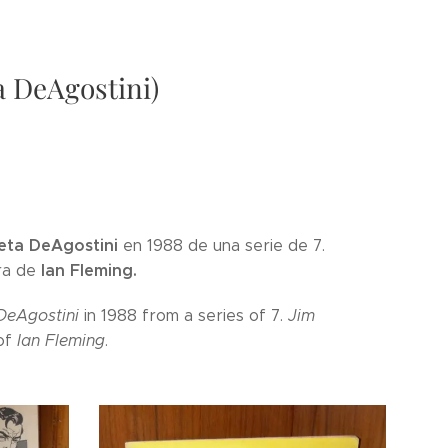
a DeAgostini)
eta DeAgostini
en 1988 de una serie de 7.
Ian Fleming.
ra de
DeAgostini
in 1988 from a series of 7.
Jim
of
Ian Fleming
.