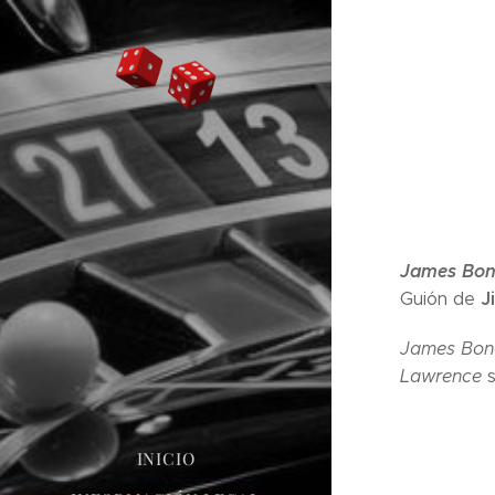
James Bond
J
Guión de
James Bond
Lawrence
s
INICIO