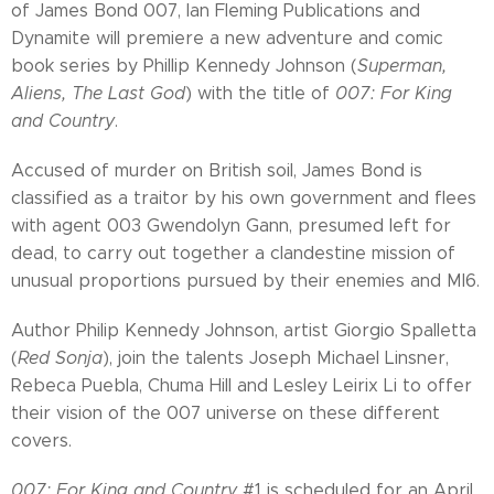
of James Bond 007, Ian Fleming Publications and
Dynamite will premiere a new adventure and comic
book series by Phillip Kennedy Johnson (
Superman,
Aliens, The Last God
) with the title of
007: For King
and Country
.
Accused of murder on British soil, James Bond is
classified as a traitor by his own government and flees
with agent 003 Gwendolyn Gann, presumed left for
dead, to carry out together a clandestine mission of
unusual proportions pursued by their enemies and MI6.
Author Philip Kennedy Johnson, artist Giorgio Spalletta
(
Red Sonja
), join the talents Joseph Michael Linsner,
Rebeca Puebla, Chuma Hill and Lesley Leirix Li to offer
their vision of the 007 universe on these different
covers.
007: For King and Country
#1 is scheduled for an April