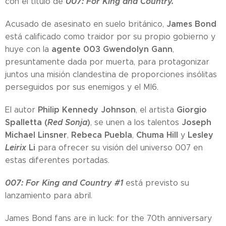
007: For King and Country.
con el título de
James Bond
Acusado de asesinato en suelo británico,
está calificado como traidor por su propio gobierno y
agente 003 Gwendolyn Gann
huye con la
,
presuntamente dada por muerta, para protagonizar
juntos una misión clandestina de proporciones insólitas
perseguidos por sus enemigos y el MI6.
Philip Kennedy Johnson
Giorgio
El autor
, el artista
Spalletta (
Red Sonja
)
Joseph
, se unen a los talentos
Michael Linsner
Rebeca Puebla
Chuma Hill
Lesley
,
,
y
Leirix
Li
para ofrecer su visión del universo 007 en
estas diferentes portadas.
007: For King and Country #1
está previsto su
lanzamiento para abril.
James Bond fans are in luck: for the 70th anniversary