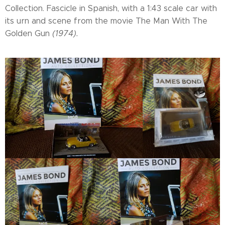
Collection. Fascicle in Spanish, with a 1:43 scale car with
its urn and scene from the movie The Man With The
Golden Gun
(1974).