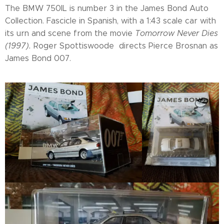
The BMW 750IL is number 3 in the James Bond Auto
Collection. Fascicle in Spanish, with a 1:43 scale car with
its urn and scene from the movie
Tomorrow Never Dies
(1997).
Roger Spottiswoode directs Pierce Brosnan as
James Bond 007.