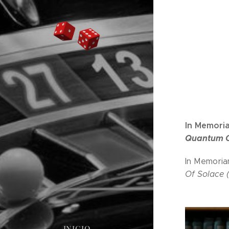
In Memoria
Quantum O
In Memoria
Of Solace 
INICIO