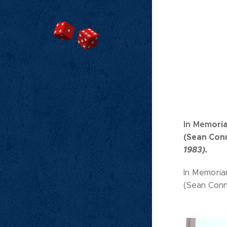
I
n Mem
ori
(Sean Con
1983).
In Memoria
(Sean Conn