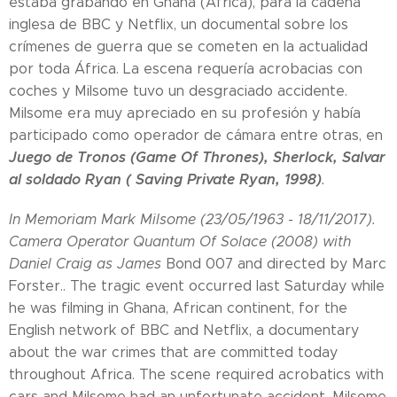
estaba grabando en Ghana (África), para la cadena
inglesa de BBC y Netflix, un documental sobre los
crímenes de guerra que se cometen en la actualidad
por toda África. La escena requería acrobacias con
coches y Milsome tuvo un desgraciado accidente.
Milsome era muy apreciado en su profesión y había
participado como operador de cámara entre otras, en
Juego de Tronos (Game Of Thrones), Sherlock, Salvar
al soldado Ryan ( Saving Private Ryan, 1998)
.
In Memoriam Mark Milsome (23/05/1963 - 18/11/2017).
Camera Operator Quantum Of Solace (2008) with
Daniel Craig as James
Bond 007 and directed by Marc
Forster.. The tragic event occurred last Saturday while
he was filming in Ghana, African continent, for the
English network of BBC and Netflix, a documentary
about the war crimes that are committed today
throughout Africa. The scene required acrobatics with
cars and Milsome had an unfortunate accident. Milsome