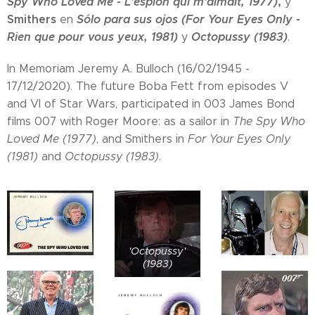
Spy Who Loved Me - L'espion qui m'aimait, 1977)
,
y
Smithers
Sólo para sus ojos (For Your Eyes Only -
en
Rien que pour vous yeux, 1981)
Octopussy (1983)
y
.
In Memoriam Jeremy A. Bulloch (16/02/1945 -
17/12/2020). The future Boba Fett from episodes V
and VI of Star Wars, participated in 003 James Bond
films 007 with Roger Moore: as a sailor in
The Spy Who
Loved Me (1977)
, and Smithers in
For Your Eyes Only
(1981)
and
Octopussy (1983)
.
'Octopussy'
(1983)