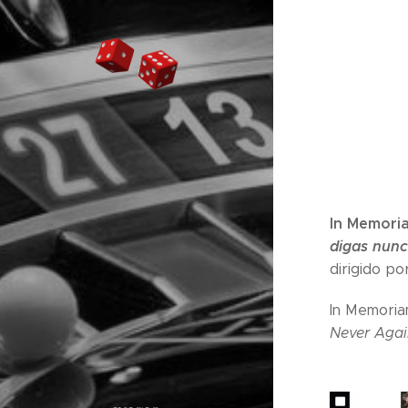
In Memori
digas nunc
dirigido p
In Memoria
Never Agai