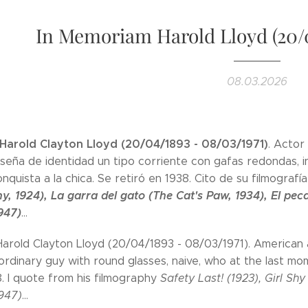
In Memoriam Harold Lloyd (20/0
08.03.2026
Harold Clayton Lloyd (20/04/1893 - 08/03/1971)
. Actor
 seña de identidad un tipo corriente con gafas redondas, i
quista a la chica. Se retiró en 1938. Cito de su filmografí
Shy, 1924), La garra del gato (The Cat's Paw, 1934), El p
947)
...
arold Clayton Lloyd (20/04/1893 - 08/03/1971). American ac
 ordinary guy with round glasses, naive, who at the last m
8. I quote from his filmography
Safety Last! (1923), Girl Sh
947)
...