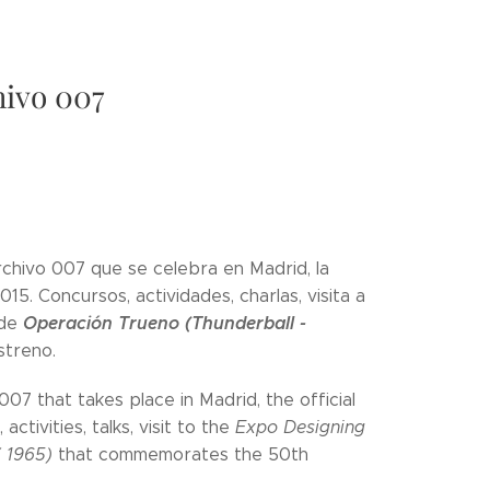
hivo 007
rchivo 007 que se celebra en Madrid, la
15. Concursos, actividades, charlas, visita a
Operación Trueno (Thunderball -
 de
streno.
007 that takes place in Madrid, the official
tivities, talks, visit to the
Expo Designing
( 1965)
that commemorates the 50th