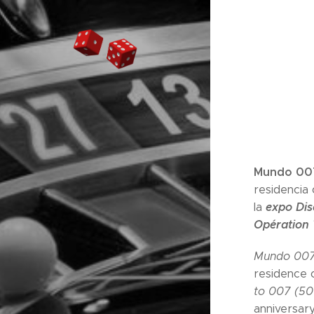
Mundo 00
residencia 
expo Di
la
Opération 
Mundo 00
residence o
to 007 (50
anniversary