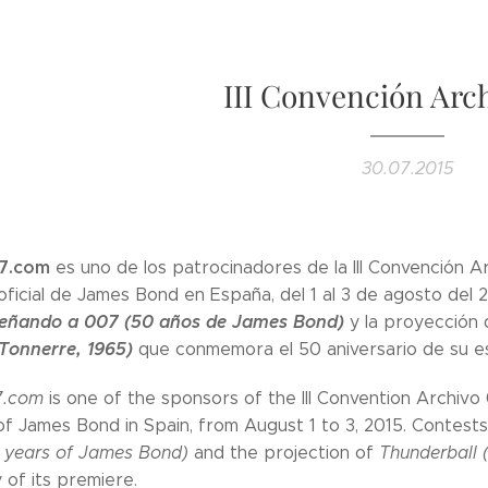
III Convención Arc
30.07.2015
7.com
es uno de los patrocinadores de la III Convención A
oficial de James Bond en España, del 1 al 3 de agosto del 20
señando a 007 (50 años de James Bond)
y la proyección
Tonnerre, 1965)
que conmemora el 50 aniversario de su e
7.com
is one of the sponsors of the III Convention Archivo 
f James Bond in Spain, from August 1 to 3, 2015. Contests, ac
 years of James Bond)
and the projection of
Thunderball 
 of its premiere.