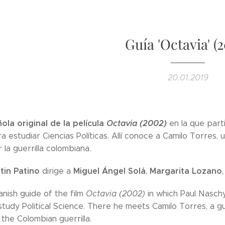
Guía 'Octavia' (
20.01.2019
ola original de la película
Octavia (2002)
en la que part
a estudiar Ciencias Políticas. Allí conoce a Camilo Torres,
 la guerrilla colombiana.
rtin Patino
Miguel Ángel Solá
Margarita Lozano
dirige a
,
anish guide of the film
Octavia (2002)
in which Paul Naschy
study Political Science. There he meets Camilo Torres, a g
the Colombian guerrilla.