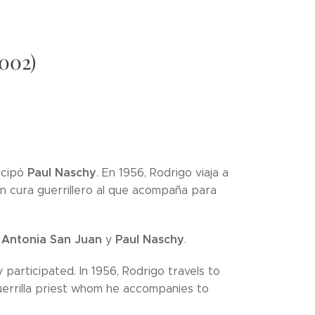
2002)
Paul Naschy
icipó
. En 1956, Rodrigo viaja a
 un cura guerrillero al que acompaña para
Antonia San Juan
Paul Naschy
,
y
.
 participated. In 1956, Rodrigo travels to
uerrilla priest whom he accompanies to