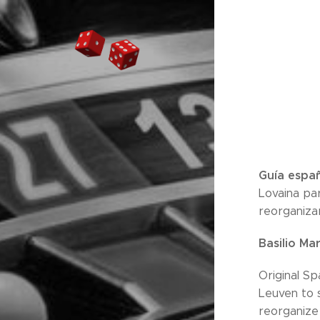
Guía españ
Lovaina par
reorganizar
Basilio Ma
Original Sp
Leuven to 
reorganize 