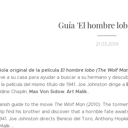
Guía 'El hombre lobo
21.03.2019
ola original de la película
El hombre lobo (The Wolf Man
ve a su casa para ayudar a buscar a su hermano y descubri
a película del mismo título de 1941. Joe Johnston dirige a
Max Von Sidow
Art Malik
ldine Chaplin,
,
...
panish guide to the movie
The Wolf Man (2010)
. The torme
p find his brother and discover that a horrible fate await
1941. Joe Johnston directs Benicio del Toro, Anthony Hopkin
alik ...