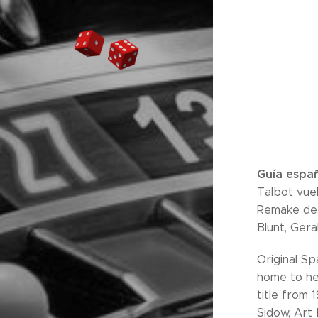
Guía españ
Talbot vuel
Remake de l
Blunt, Gera
Original S
home to hel
title from 
Sidow, Art M