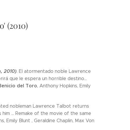
' (2010)
, 2010)
. El atormentado noble Lawrence
rá que le espera un horrible destino...
Benicio del Toro
, Anthony Hopkins, Emily
nted nobleman Lawrence Talbot returns
s him ... Remake of the movie of the same
s, Emily Blunt , Geraldine Chaplin, Max Von