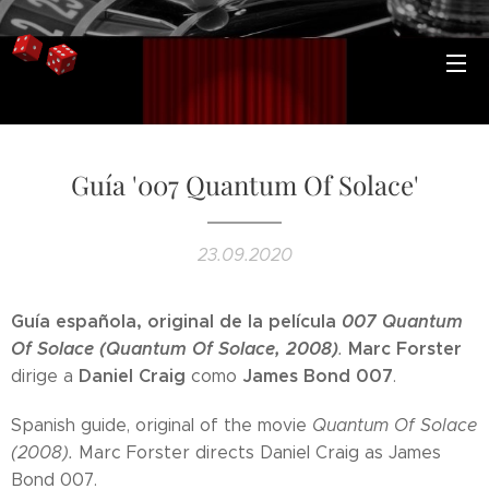
Guía '007 Quantum Of Solace'
23.09.2020
Guía española, original de la película
007 Quantum
Of Solace (Quantum Of Solace, 2008)
Marc Forster
.
Daniel Craig
James Bond 007
dirige a
como
.
Spanish guide, original of the movie
Quantum Of Solace
(2008).
Marc Forster directs Daniel Craig as James
Bond 007.