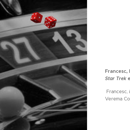
Francesc, 
Star Trek
e
Francesc,
Verema Col